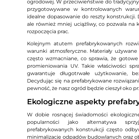
ogrodowej. W przeciwieństwie do tradycyj
przygotowywane w kontrolowanych warunk
idealne dopasowanie do reszty konstrukcji. 
ale również mniej uciążliwy, co pozwala na 
rozpoczęcia prac.
Kolejnym atutem prefabrykowanych rozwi
warunki atmosferyczne. Materiały używane 
często wzmacniane, co sprawia, że gotowe 
promieniowania UV. Takie właściwości spr
gwarantuje długotrwałe użytkowanie, be
Decydując się na prefabrykowane rozwiązani
pewność, że nasz ogród będzie cieszył oko pr
Ekologiczne aspekty prefab
W dobie rosnącej świadomości ekologiczne
popularności jako alternatywa sprz
prefabrykowanych konstrukcji często odb
minimalizację odpadów budowlanych oraz ob