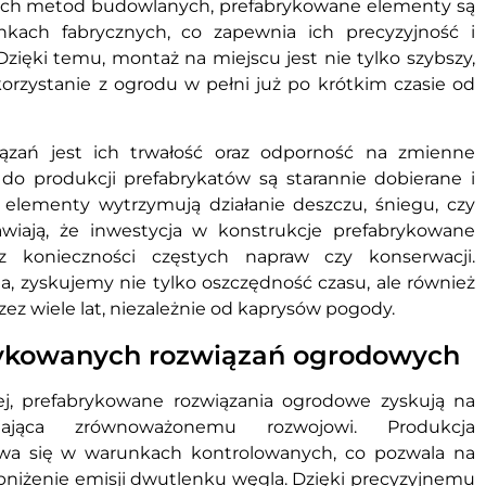
nych metod budowlanych, prefabrykowane elementy są
ach fabrycznych, co zapewnia ich precyzyjność i
Dzięki temu, montaż na miejscu jest nie tylko szybszy,
korzystanie z ogrodu w pełni już po krótkim czasie od
ązań jest ich trwałość oraz odporność na zmienne
do produkcji prefabrykatów są starannie dobierane i
elementy wytrzymują działanie deszczu, śniegu, czy
awiają, że inwestycja w konstrukcje prefabrykowane
z konieczności częstych napraw czy konserwacji.
a, zyskujemy nie tylko oszczędność czasu, ale również
zez wiele lat, niezależnie od kaprysów pogody.
rykowanych rozwiązań ogrodowych
j, prefabrykowane rozwiązania ogrodowe zyskują na
yjająca zrównoważonemu rozwojowi. Produkcja
ywa się w warunkach kontrolowanych, co pozwala na
niżenie emisji dwutlenku węgla. Dzięki precyzyjnemu