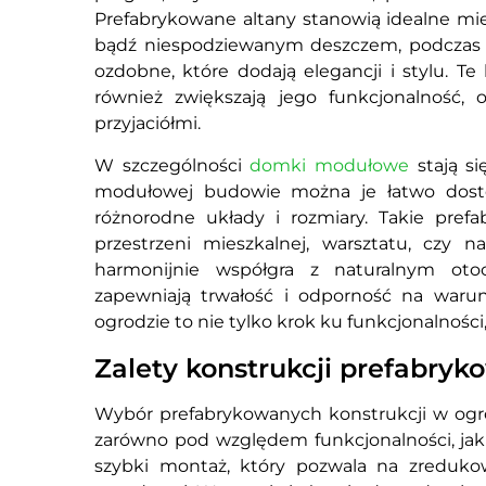
Prefabrykowane altany stanowią idealne mi
bądź niespodziewanym deszczem, podczas g
ozdobne, które dodają elegancji i stylu. T
również zwiększają jego funkcjonalność, 
przyjaciółmi.
W szczególności
domki modułowe
stają si
modułowej budowie można je łatwo dosto
różnorodne układy i rozmiary. Takie pre
przestrzeni mieszkalnej, warsztatu, czy
harmonijnie współgra z naturalnym oto
zapewniają trwałość i odporność na warun
ogrodzie to nie tylko krok ku funkcjonalności
Zalety konstrukcji prefabry
Wybór prefabrykowanych konstrukcji w ogrod
zarówno pod względem funkcjonalności, jak 
szybki montaż, który pozwala na zreduko