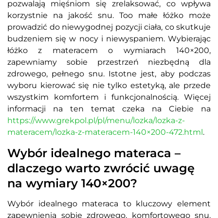
pozwalają mięśniom się zrelaksować, co wpływa
korzystnie na jakość snu. Too małe łóżko może
prowadzić do niewygodnej pozycji ciała, co skutkuje
budzeniem się w nocy i niewyspaniem. Wybierając
łóżko z materacem o wymiarach 140×200,
zapewniamy sobie przestrzeń niezbędną dla
zdrowego, pełnego snu. Istotne jest, aby podczas
wyboru kierować się nie tylko estetyką, ale przede
wszystkim komfortem i funkcjonalnością.
Więcej
informacji na ten temat czeka na Ciebie na
https://www.grekpol.pl/pl/menu/lozka/lozka-z-
materacem/lozka-z-materacem-140×200-472.html
.
Wybór idealnego materaca –
dlaczego warto zwrócić uwagę
na wymiary 140×200?
Wybór idealnego materaca to kluczowy element
zapewnienia sobie zdrowego, komfortowego snu.