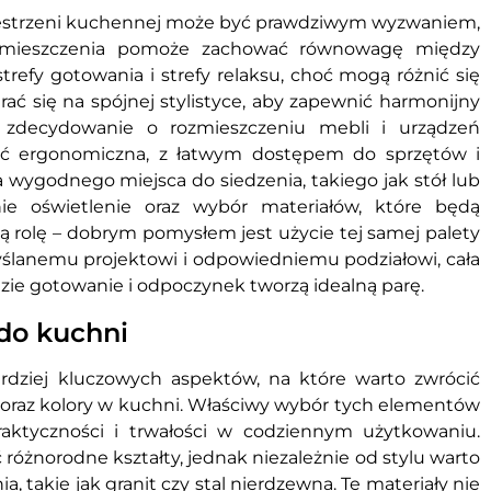
rzestrzeni kuchennej może być prawdziwym wyzwaniem,
omieszczenia pomoże zachować równowagę między
trefy gotowania i strefy relaksu, choć mogą różnić się
ć się na spójnej stylistyce, aby zapewnić harmonijny
 zdecydowanie o rozmieszczeniu mebli i urządzeń
yć ergonomiczna, z łatwym dostępem do sprzętów i
 wygodnego miejsca do siedzenia, takiego jak stół lub
e oświetlenie oraz wybór materiałów, które będą
ą rolę – dobrym pomysłem jest użycie tej samej palety
myślanemu projektowi i odpowiedniemu podziałowi, cała
zie gotowanie i odpoczynek tworzą idealną parę.
do kuchni
rdziej kluczowych aspektów, na które warto zwrócić
oraz kolory w kuchni. Właściwy wybór tych elementów
praktyczności i trwałości w codziennym użytkowaniu.
óżnorodne kształty, jednak niezależnie od stylu warto
 takie jak granit czy stal nierdzewna. Te materiały nie