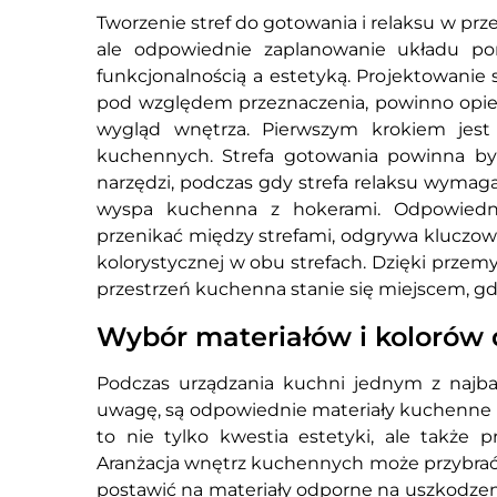
Tworzenie stref do gotowania i relaksu w p
ale odpowiednie zaplanowanie układu p
funkcjonalnością a estetyką. Projektowanie s
pod względem przeznaczenia, powinno opiera
wygląd wnętrza. Pierwszym krokiem jest
kuchennych. Strefa gotowania powinna b
narzędzi, podczas gdy strefa relaksu wymaga
wyspa kuchenna z hokerami. Odpowiedni
przenikać między strefami, odgrywa kluczow
kolorystycznej w obu strefach. Dzięki prze
przestrzeń kuchenna stanie się miejscem, gd
Wybór materiałów i kolorów 
Podczas urządzania kuchni jednym z najba
uwagę, są odpowiednie materiały kuchenne 
to nie tylko kwestia estetyki, ale także 
Aranżacja wnętrz kuchennych może przybrać r
postawić na materiały odporne na uszkodzenia,