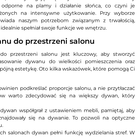
j odporne na plamy i działanie słońca, co czyni je
onych na intensywne użytkowanie. Przy wyborze
owiada naszym potrzebom związanym z trwałością,
idealnie spełniał swoje funkcje we wnętrzu.
u do przestrzeni salonu
 przestrzeni salonu jest kluczowy, aby stworzyć
pasowanie dywanu do wielkości pomieszczenia oraz
spójną estetykę. Oto kilka wskazówek, które pomogą Ci
inien podkreślać proporcje salonu, a nie przytłaczać
ów warto zdecydować się na większy dywan, który
y dywan współgrał z ustawieniem mebli, pamiętaj, aby
i znajdowały się na dywanie. To pozwoli na optyczne
u.
ych salonach dywan pełni funkcję wydzielania stref. W