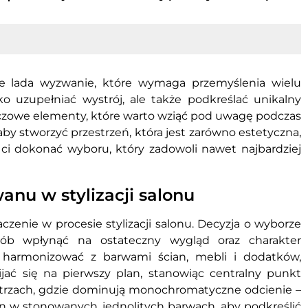
e lada wyzwanie, które wymaga przemyślenia wielu
o uzupełniać wystrój, ale także podkreślać unikalny
czowe elementy, które warto wziąć pod uwagę podczas
 aby stworzyć przestrzeń, która jest zarówno estetyczna,
ci dokonać wyboru, który zadowoli nawet najbardziej
anu w stylizacji salonu
zenie w procesie stylizacji salonu. Decyzja o wyborze
b wpłynąć na ostateczny wygląd oraz charakter
 harmonizować z barwami ścian, mebli i dodatków,
ijać się na pierwszy plan, stanowiąc centralny punkt
ętrzach, gdzie dominują monochromatyczne odcienie –
wan w stonowanych, jednolitych barwach, aby podkreślić