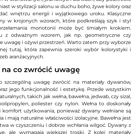
iast w stylizacji salonu w duchu boho, żywe kolory oraz
ać wnętrzu energii i wyjątkowego uroku. Klasyczne
y w krojonych wzorach, które podkreślają szyk i styl
przełamania monotonii może być śmiałym krokiem.
nu z odważnym wzorem, jak np. geometryczne czy
ie uwagę i ożywi przestrzeń. Warto zatem przy wyborze
nej tutaj, która zapewnia szeroki wybór kolorystyki i
zeb aranżacyjnych.
– na co zwrócić uwagę
to szczególną uwagę zwrócić na materiały dywanów,
az jego funkcjonalność i estetykę. Przede wszystkim
alnych, takich jak wełna, bawełna, jedwab, czy sizal,
polipropylen, poliester czy nylon. Wełna to doskonały
ć i komfort użytkowania, ponieważ dywany wełniane są
i mają naturalne właściwości izolacyjne. Bawełna jest
łatwa w czyszczeniu i dobrze wchłania wilgoć. Dywany z
e, ale wymagają większej troski. Z kolei materiały