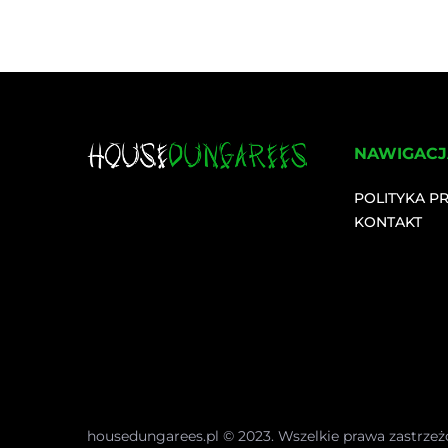
NAWIGACJ
POLITYKA P
KONTAKT
housedungarees.pl © 2023. Wszelkie prawa zastrzeż