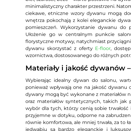
minimalistyczny charakter przestrzeni. Natom
ciekawe, etniczne wzory dywanu mogą dod
wnętrza pokochają z kolei eleganckie dywan
pomieszczeń. Wykorzystanie dywanu do 
Ułożenie go w centralnym punkcie salo
florystyczne motywy, natychmiast przyciągn
dywanu skorzystać z oferty
E-floor
, dostęp
wzornictwa, dostosowanego do różnych potr
Materiały i jakość dywanów 
Wybierając idealny dywan do salonu, war
ponieważ wpływają one na jakość dywanu or
dywany mogą być wykonane z materiałów natur
oraz materiałów syntetycznych, takich jak 
wybór dla tych, którzy cenią sobie trwałoś
przyjemne w dotyku, odporne na zabrudzenia 
równie komfortowa, ale mniej trwała, za to 
jedwabiu są bardzo eleganckie i luksusow