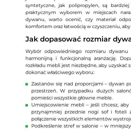
syntetyczne, jak polipropylen, są bardzie
praktycznym wyborem w miejscach naraż
dywanu, warto ocenić, czy materiał odp
komfortem oraz łatwością w czyszczeniu, aby 
Jak dopasować rozmiar dywan
Wybór odpowiedniego rozmiaru dywanu do
harmonijną i funkcjonalną aranżację. Do
rozkładu mebli jest niezbędne, aby uzyskać 
dokonać właściwego wyboru:
Zastanów się nad proporcjami – dywan pow
przestrzeń. W przypadku dużych salon
pomieści wszystkie główne meble.
Umiejscowienie mebli – jeśli chcesz, ab
przynajmniej przednie nogi sof i fotel
połączenie wszystkich elementów wystroj
Podkreślenie stref w salonie – w mniejsz