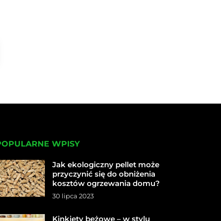
POPULARNE WPISY
Jak ekologiczny pellet może
przyczynić się do obniżenia
kosztów ogrzewania domu?
30 lipca 2023
Kinkiety beżowe – w stylu