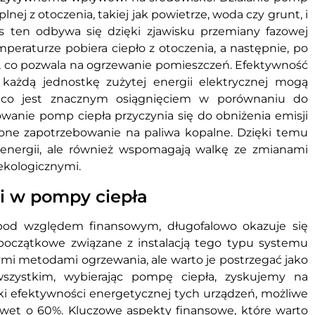
plnej z otoczenia, takiej jak powietrze, woda czy grunt, i
s ten odbywa się dzięki zjawisku przemiany fazowej
mperaturze pobiera ciepło z otoczenia, a następnie, po
e, co pozwala na ogrzewanie pomieszczeń. Efektywność
każdą jednostkę zużytej energii elektrycznej mogą
a, co jest znacznym osiągnięciem w porównaniu do
anie pomp ciepła przyczynia się do obniżenia emisji
ne zapotrzebowanie na paliwa kopalne. Dzięki temu
 energii, ale również wspomagają walkę ze zmianami
ekologicznymi.
i w pompy ciepła
 pod względem finansowym, długofalowo okazuje się
oczątkowe związane z instalacją tego typu systemu
i metodami ogrzewania, ale warto je postrzegać jako
szystkim, wybierając pompę ciepła, zyskujemy na
ki efektywności energetycznej tych urządzeń, możliwe
awet o 60%. Kluczowe aspekty finansowe, które warto