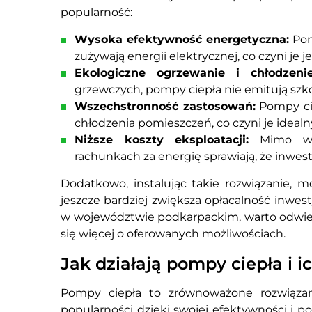
popularność:
Wysoka efektywność energetyczna:
Pom
zużywają energii elektrycznej, co czyni je
Ekologiczne ogrzewanie i chłodzenie
grzewczych, pompy ciepła nie emitują szko
Wszechstronność zastosowań:
Pompy cie
chłodzenia pomieszczeń, co czyni je idea
Niższe koszty eksploatacji:
Mimo wyż
rachunkach za energię sprawiają, że inwes
Dodatkowo, instalując takie rozwiązanie, m
jeszcze bardziej zwiększa opłacalność inwesty
w województwie podkarpackim, warto odwi
się więcej o oferowanych możliwościach.
Jak działają pompy ciepła i 
Pompy ciepła to zrównoważone rozwiązan
popularności dzięki swojej efektywności i