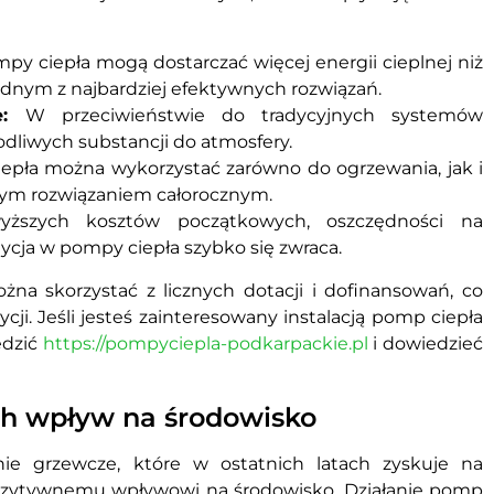
py ciepła mogą dostarczać więcej energii cieplnej niż
 jednym z najbardziej efektywnych rozwiązań.
:
W przeciwieństwie do tradycyjnych systemów
dliwych substancji do atmosfery.
pła można wykorzystać zarówno do ogrzewania, jak i
lnym rozwiązaniem całorocznym.
szych kosztów początkowych, oszczędności na
tycja w pompy ciepła szybko się zwraca.
ożna skorzystać z licznych dotacji i dofinansowań, co
cji. Jeśli jesteś zainteresowany instalacją pomp ciepła
edzić
https://pompyciepla-podkarpackie.pl
i dowiedzieć
ich wpływ na środowisko
ie grzewcze, które w ostatnich latach zyskuje na
 pozytywnemu wpływowi na środowisko. Działanie pomp