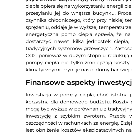
ciepła opiera się na wykorzystaniu energii cie
przesyłaniu jej do wnętrza budynku. Proce
czynnika chłodniczego, który przy niskiej te
sprężeniu, oddaje je w wyższej temperaturz
energetyczna pomp ciepła sprawia, że na 
dostarczyć nawet kilka jednostek ciepł
tradycyjnych systemów grzewczych. Zastosow
CO2, ponieważ w dużym stopniu redukują o
pompy ciepła nie tylko zmniejszają koszty
klimatycznymi, czyniąc nasze domy bardziej 
Finansowe aspekty inwestycj
Inwestycja w pompy ciepła, choć istotna
korzystna dla domowego budżetu. Koszty p
mogą być wyższe w porównaniu z tradycyjnym
inwestycję z szybkim zwrotem. Przede w
oszczędności w rachunkach za energię. Dzię
jest obniżenie kosztów eksploatacyjnych n