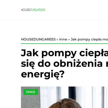
HOUSEDUNGAREES
»
Inne
»
Jak pompy ciepła mo
Jak pompy ciepł
się do obniżenia
energię?
INNE