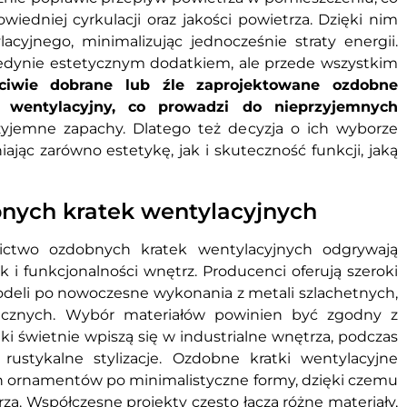
wiedniej cyrkulacji oraz jakości powietrza. Dzięki nim
cyjnego, minimalizując jednocześnie straty energii.
 jedynie estetycznym dodatkiem, ale przede wszystkim
ściwie dobrane lub źle zaprojektowane ozdobne
wentylacyjny, co prowadzi do nieprzyjemnych
rzyjemne zapachy. Dlatego też decyzja o ich wyborze
jąc zarówno estetykę, jak i skuteczność funkcji, jaką
bnych kratek wentylacyjnych
nictwo ozdobnych kratek wentylacyjnych odgrywają
k i funkcjonalności wnętrz. Producenci oferują szeroki
modeli po nowoczesne wykonania z metali szlachetnych,
tucznych. Wybór materiałów powinien być zgodny z
i świetnie wpiszą się w industrialne wnętrza, podczas
ustykalne stylizacje. Ozdobne kratki wentylacyjne
h ornamentów po minimalistyczne formy, dzięki czemu
a. Współczesne projekty często łączą różne materiały,