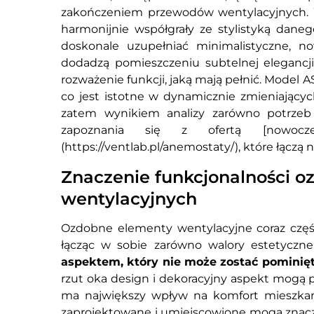
zakończeniem przewodów wentylacyjnych. W
harmonijnie współgrały ze stylistyką dan
doskonale uzupełniać minimalistyczne, n
dodadzą pomieszczeniu subtelnej elegancj
rozważenie funkcji, jaką mają pełnić. Model 
co jest istotne w dynamicznie zmieniającyc
zatem wynikiem analizy zarówno potrzeb 
zapoznania się z ofertą [nowocze
(https://ventlab.pl/anemostaty/), które łącz
Znaczenie funkcjonalności 
wentylacyjnych
Ozdobne elementy wentylacyjne coraz częśc
łącząc w sobie zarówno walory estetyczne,
aspektem, który nie może zostać pominię
rzut oka design i dekoracyjny aspekt mogą p
ma największy wpływ na komfort mieszka
zaprojektowane i umiejscowione mogą znacz