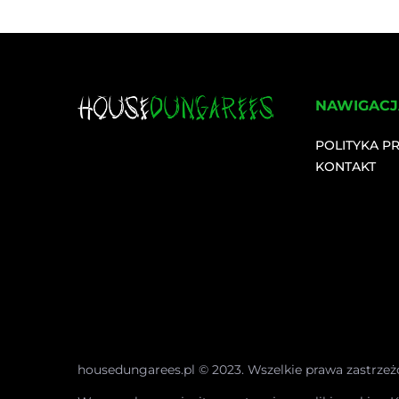
NAWIGACJ
POLITYKA P
KONTAKT
housedungarees.pl © 2023. Wszelkie prawa zastrzeż