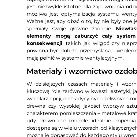
jest niezwykle istotne dla zapewnienia odpo
możliwa jest optymalizacja systemu wentyla
Ważne jest, aby dbać o to, by nie były one
spełniały swoje główne zadanie.
Niewła
elementy mogą zaburzyć cały system 
konsekwencji
, takich jak wilgoć czy niep
powinna być dobrze przemyślana, uwzględnia
mają pełnić w systemie wentylacyjnym.
Materiały i wzornictwo ozdo
W dzisiejszych czasach materiały i wzor
kluczową rolę zarówno w kwestii estetyki, ja
wachlarz opcji, od tradycyjnych żeliwnych 
drewna czy wysokiej jakości tworzyw sz
charakterem pomieszczenia – metalowe kratk
gdy drewniane modele idealnie dopełnią r
dostępne są w wielu wzorach, od klasycznyc
można je dopasować do każdego stylu wnętrz