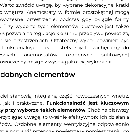
arto zwrócić uwagę, by wybrane dekoracyjne kratki
ego wnętrza. Anemostaty w formie prostokątnej mogą
owoczesne przestrzenie, podczas gdy okrągłe formy
i. Przy wyborze tych elementów kluczowe jest także
ASK pozwala na regulację kierunku przepływu powietrza,
h się przestrzeniach. Ostateczny wybór powinien być
funkcjonalnych, jak i estetycznych. Zachęcamy do
snych anemostatów ozdobnych sufitowych]
ą nowoczesny design z wysoką jakością wykonania.
ozdobnych elementów
iej stanowią integralną część nowoczesnych wnętrz,
 jak i praktyczne.
Funkcjonalność jest kluczowym
ty przy wyborze takich elementów
. Choć na pierwszy
rzyciągać uwagę, to właśnie efektywność ich działania
ńców. Ozdobne elementy wentylacyjne odpowiednio
nie poprawić przepływ powietrza w pomieszczeniu, co