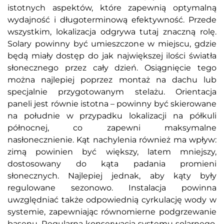
istotnych aspektów, które zapewnią optymalną
wydajność i długoterminową efektywność. Przede
wszystkim, lokalizacja odgrywa tutaj znaczną rolę.
Solary powinny być umieszczone w miejscu, gdzie
będą miały dostęp do jak największej ilości światła
słonecznego przez cały dzień. Osiągnięcie tego
można najlepiej poprzez montaż na dachu lub
specjalnie przygotowanym stelażu. Orientacja
paneli jest równie istotna – powinny być skierowane
na południe w przypadku lokalizacji na półkuli
północnej, co zapewni maksymalne
nasłonecznienie. Kąt nachylenia również ma wpływ:
zimą powinien być większy, latem mniejszy,
dostosowany do kąta padania promieni
słonecznych. Najlepiej jednak, aby kąty były
regulowane sezonowo. Instalacja powinna
uwzględniać także odpowiednią cyrkulację wody w
systemie, zapewniając równomierne podgrzewanie
basenu. Regularna konserwacja systemu solarnego,